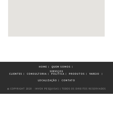
HOME
QUEM SOMOS
SERVIÇOS
CLIENTES
CONSULTORIA
POLÍTICA
PRODUTOS
VAREJO
LOCALIZAÇÃO
CONTATO
© COPYRIGHT 2020 · INVOX PESQUISAS | TODOS OS DIREITOS RESERVADOS