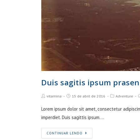
Duis sagitis ipsum prasen
Post
Post
Post
P
vitamina
15 de abril de 2016
Adventure
Author:
published:
Category:
C
Lorem ipsum dolor sit amet, consectetur adipiscin
imperdiet. Duis sagittis ipsum.…
Duis
CONTINUAR LENDO