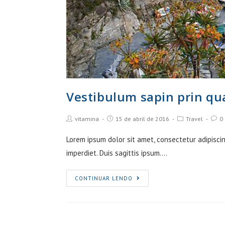
Vestibulum sapin prin q
Post
Post
Post
Post
vitamina
15 de abril de 2016
Travel
0
Author:
published:
Category:
Comm
Lorem ipsum dolor sit amet, consectetur adipiscin
imperdiet. Duis sagittis ipsum.…
Vestibulum
CONTINUAR LENDO
sapin
prin
quam