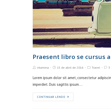
Praesent libro se cursus 
Post
Post
Post
Post
vitamina
15 de abril de 2016
Travel
3
Author:
published:
Category:
Comm
Lorem ipsum dolor sit amet, consectetur adipiscin
imperdiet. Duis sagittis ipsum.…
Praesent
CONTINUAR LENDO
libro
se