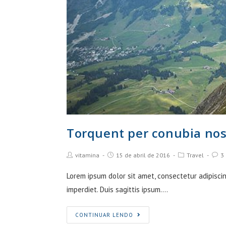
Torquent per conubia nos
Post
Post
Post
Post
vitamina
15 de abril de 2016
Travel
3
Author:
published:
Category:
Comm
Lorem ipsum dolor sit amet, consectetur adipiscin
imperdiet. Duis sagittis ipsum.…
Torquent
CONTINUAR LENDO