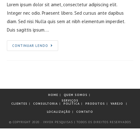
Lorem ipsum dolor sit amet, consectetur adipiscing elit.
Integer nec odio. Praesent libero. Sed cursus ante dapibus
diam. Sed nisi. Nulla quis sem at nibh elementum imperdiet.
Duis sagittis ipsum.…
Sociosqu
CONTINUAR LENDO
ad
litora
torquent
HOME
QUEM SOMOS
SERVIÇOS
CLIENTES
CONSULTORIA
POLÍTICA
PRODUTOS
VAREJO
LOCALIZAÇÃO
CONTATO
© COPYRIGHT 2020 · INVOX PESQUISAS | TODOS OS DIREITOS RESERVADOS