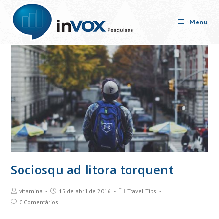
Skip
to
Menu
content
Sociosqu ad litora torquent
Post
Post
Post
vitamina
15 de abril de 2016
Travel Tips
Author:
published:
Category:
Post
0 Comentários
Comments: