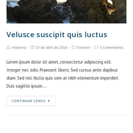
Velusce suscipit quis luctus
Post
Post
Post
Post
vitamina
15 de abril de 2016
Fashion
3 Comentários
Author:
published:
Category:
Comments:
Lorem ipsum dolor sit amet, consectetur adipiscing elit.
Integer nec odio. Praesent libero. Sed cursus ante dapibus
diam. Sed nisi. Nulla quis sem at nibh elementum imperdiet.
Duis sagittis ipsum.…
Velusce
CONTINUAR LENDO
suscipit
quis
luctus