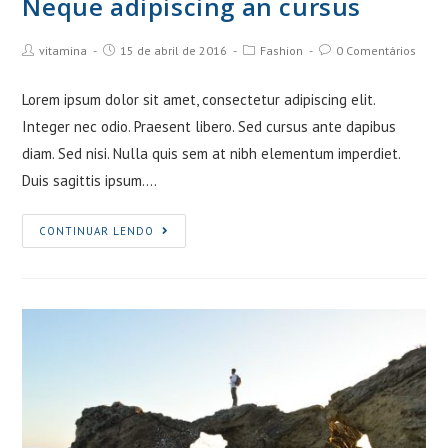
Neque adipiscing an cursus
Post
Post
Post
Post
vitamina
15 de abril de 2016
Fashion
0 Comentários
Author:
published:
Category:
Comments:
Lorem ipsum dolor sit amet, consectetur adipiscing elit.
Integer nec odio. Praesent libero. Sed cursus ante dapibus
diam. Sed nisi. Nulla quis sem at nibh elementum imperdiet.
Duis sagittis ipsum.…
Neque
CONTINUAR LENDO
adipiscing
an
cursus