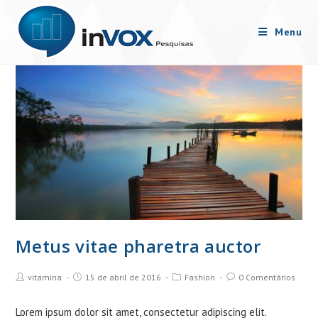
Skip
to
Menu
content
Metus vitae pharetra auctor
Post
Post
Post
Post
vitamina
15 de abril de 2016
Fashion
0 Comentários
Author:
published:
Category:
Comments:
Lorem ipsum dolor sit amet, consectetur adipiscing elit.