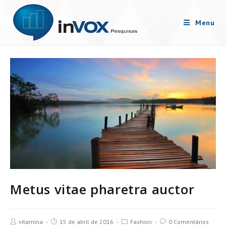
Skip
to
Menu
content
Metus vitae pharetra auctor
Post
Post
Post
Post
vitamina
15 de abril de 2016
Fashion
0 Comentários