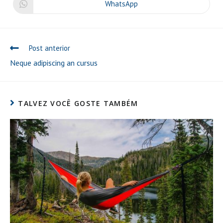
new
new
WhatsApp
Opens
window
window
in
a
new
window
Read
Post anterior
more
Neque adipiscing an cursus
articles
TALVEZ VOCÊ GOSTE TAMBÉM